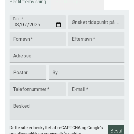
Bestil fremvisning
Bestil salgsmateriale
Dato
*
Ønsket tidspunkt på dagen
Fornavn
*
Efternavn
*
Adresse
Postnr
By
Telefonnummer
*
E-mail
*
Besked
Dette site er beskyttet af reCAPTCHA og Google’s
Bestil
privatlivspolitik
og
servicevilkår
gælder.