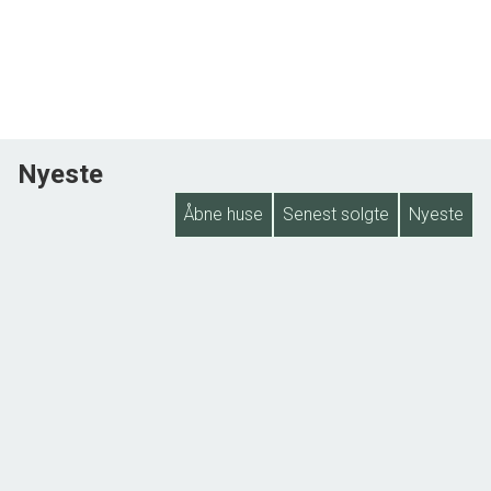
Nyeste
Åbne huse
Senest solgte
Nyeste