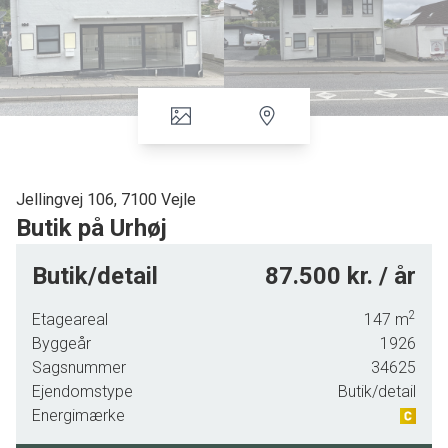
Jellingvej 106, 7100 Vejle
Butik på Urhøj
Butik m. køkken/lager beliggende på Urhøj.
Butik/detail
87.500 kr. / år
Har sidst huset en konditor
Lejemålet er fordelt med 40 kvm. butik og 135 kvm. køkken/lager.
2
Etageareal
147
m
Lejemålet overtages som beset.
Byggeår
1926
Sagsnummer
34625
Ejendomstype
Butik/detail
Energimærke