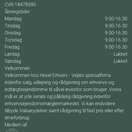
CVR
18478390
Åbningstider
Mandag
9.00-16.30
Tirsdag
9.00-16.30
Onsdag
9.00-16.30
Torsdag
9.00-16.30
Fredag
9.00-16.30
Lørdag
Lukket
Søndag
Lukket
Velkommen
Velkommen hos Hesel Erhverv - Vejles specialfirma
indenfor salg, udlejning og rådgivning om erhvervs-og
indtægtsejendomme til såvel investor som bruger. Vores
mål er at yde seriøs og pålidelig rådgivning indenfor
erhvervsejendomsmæglermarkedet. Vi kan endvidere
tilbyde Valuarydelser samt rådgivning til fast pris eller efter
timeforbrug.
Medlem af: