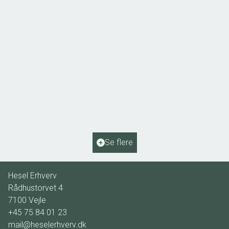
Vingsted Skovvej 1, Vingsted
7182 Bredsten
2
Etageareal
1.650
m
Driftsudgifter
-
Ejendomstype
Kontor
Se flere
1.237.500 kr. / år
Hesel Erhverv
Rådhustorvet 4
7100
Vejle
+45 75 84 01 23
mail@heselerhverv.dk