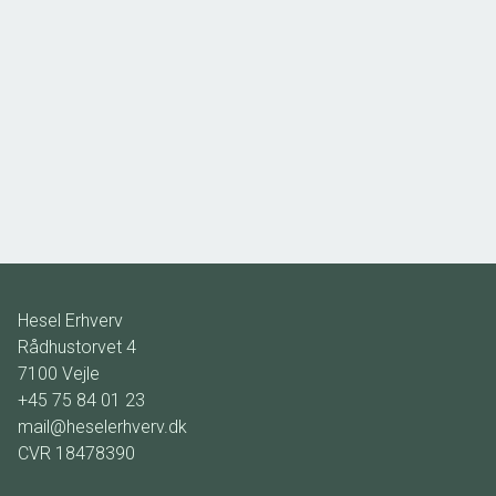
Vestergade 14,
7323 Give
2
Etageareal
96
m
Driftsudgifter
-
Ejendomstype
Butik/detail
62.400 kr. / år
Hesel Erhverv
Rådhustorvet 4
7100
Vejle
+45 75 84 01 23
mail@heselerhverv.dk
CVR
18478390