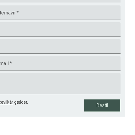
ternavn
*
mail
*
cevilkår
gælder.
Bestil