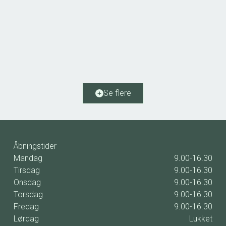
Vestergade 12,
7323 Give
2
Etageareal
30
m
Driftsudgifter
-
Ejendomstype
Butik/detail
Se flere
24.000 kr. / år
Åbningstider
Mandag
9.00-16.30
Tirsdag
9.00-16.30
Onsdag
9.00-16.30
Torsdag
9.00-16.30
Fredag
9.00-16.30
Lørdag
Lukket