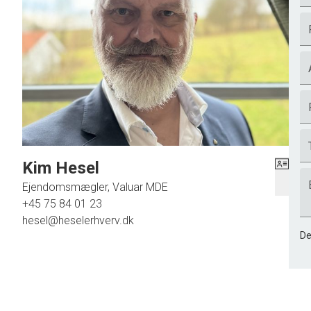
Kim Hesel
Ejendomsmægler, Valuar MDE
+45 75 84 01 23
hesel@heselerhverv.dk
De