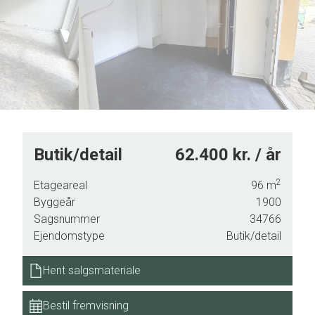
Butik/detail
62.400 kr. / år
2
Etageareal
96
m
Byggeår
1900
Sagsnummer
34766
Ejendomstype
Butik/detail
Hent salgsmateriale
Bestil fremvisning