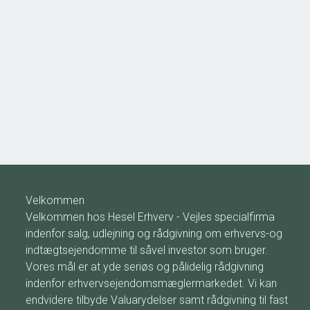
Vingsted Skovvej 1, Vingsted
7182 Bredsten
2
Etageareal
1.650
m
Driftsudgifter
-
Ejendomstype
Kontor
1.237.500 kr. / år
Velkommen
Velkommen hos Hesel Erhverv - Vejles specialfirma
indenfor salg, udlejning og rådgivning om erhvervs-og
indtægtsejendomme til såvel investor som bruger.
Vores mål er at yde seriøs og pålidelig rådgivning
indenfor erhvervsejendomsmæglermarkedet. Vi kan
endvidere tilbyde Valuarydelser samt rådgivning til fast