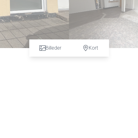
Billeder
Kort
 køkkenarrangement og toilet.