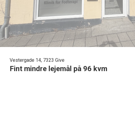
Vestergade 14, 7323 Give
Fint mindre lejemål på 96 kvm
Lejemålet er med fin facade, flot butik/klinik/kontor, baglokale samt mindre