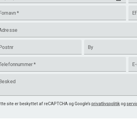
Fornavn
*
Ef
Adresse
Postnr
By
Telefonnummer
*
E-
Besked
tte site er beskyttet af reCAPTCHA og Google’s
privatlivspolitik
og
servi